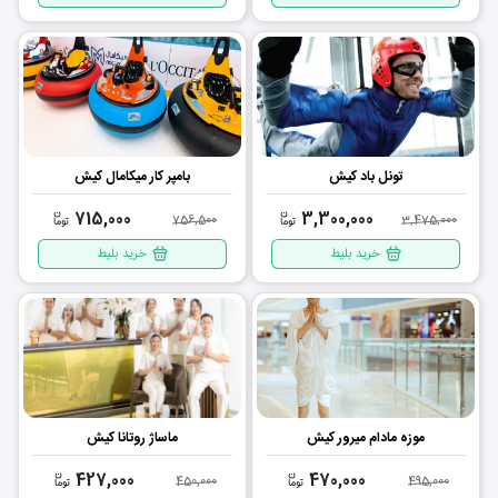
تونل باد کیش
بامپر کار میکامال کیش
715,000
3,300,000
756,500
3,475,000
خرید بلیط
خرید بلیط
موزه مادام میرور کیش
ماساژ روتانا کیش
427,000
470,000
450,000
495,000