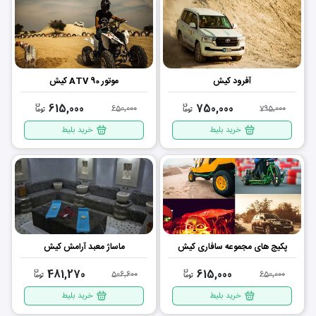
آفرود کیش
موتور ATV 90 کیش
615,000
750,000
650,000
795,000
خرید بلیط
خرید بلیط
پکیج های مجموعه سافاری کیش
ماساژ معبد آرامش کیش
481,270
615,000
506,600
650,000
خرید بلیط
خرید بلیط