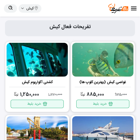
کیش
تفریحات فعال کیش
غواصی کیش (بهترین کلوپ ها)
کشتی آکواریوم کیش
1,250,000
885,000
1,320,000
935,000
خرید بلیط
خرید بلیط