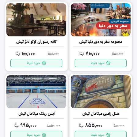
مجموعه سفر به دور دنیا کیش
کافه رستوران کوکو لانژ کیش
100,000
710,000
200,000
750,000
خرید بلیط
خرید بلیط
هتل زامبی میکامال کیش
آیس رینک میکامال کیش
995,000
855,000
1,050,000
900,000
خرید بلیط
خرید بلیط