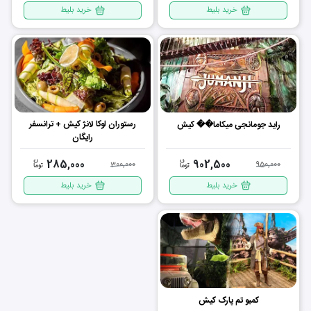
خرید بلیط
خرید بلیط
رستوران لوکا لانژ کیش + ترانسفر
راید جومانجی میکاما�� کیش
رایگان
285,000
902,500
300,000
950,000
خرید بلیط
خرید بلیط
کمبو تم پارک کیش