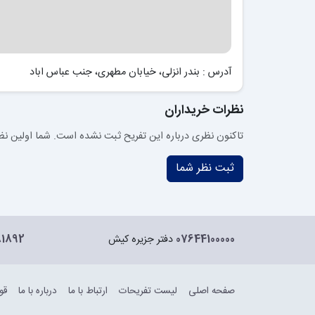
آدرس : بندر انزلی، خیابان مطهری، جنب عباس اباد
نظرات خریداران
تاکنون نظری درباره این تفریح ثبت نشده است. شما اولین نظر 
ثبت نظر شما
07644100000
دفتر جزیره کیش
81892
صفحه اصلی
لیست تفریحات
ارتباط با ما
درباره با ما
قو