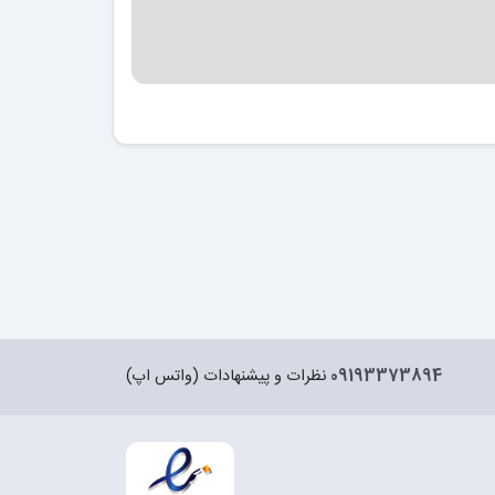
09193373894
نظرات و پیشنهادات (واتس اپ)