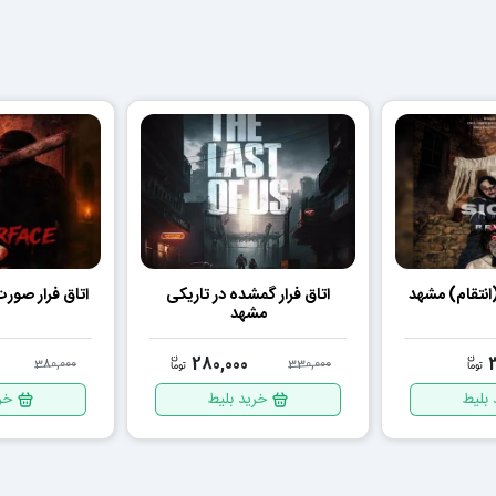
(انتقام) مشهد
اتاق فرار گمشده در تاریکی
اتاق فرار صورت چر
مشهد
280,000
380,000
330,000
 بلیط
خرید بلیط
خر