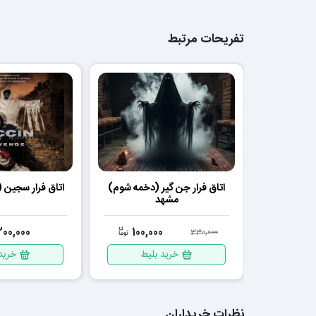
تفریحات مرتبط
اتاق فرار جن‌ گیر (دخمه شوم)
اتاق فرار سجین 
مشهد
300,000
100,000
330,000
خرید بلیط
خرید
نظرات خریداران