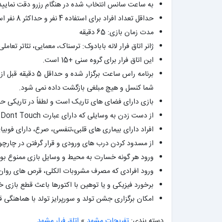
به ساعت سانس انتخاب شده در هنگام رزرو دقت نمایید
حداقل تعداد افراد برای استفاده 4 نفر و حداکثر 8 نفر است.
مدت زمان بازی: 65 دقیقه
ژانر اتاق فرار لانه بابادوک: ترسناک، معمایی، تئاتر تعاملی (سخ
این اتاق فرار برای گروه سنی +15 است.
شما کنسل و هیچ مبلغی بازگشت داده نمی شود.
بازی دارای فضای های تاریک است و لطفاً در تاریکی حر
از دست زدن به وسایلی که دارای عبارت Dont Touch هستند خودداری نمایید.
افراد دارای بیماری های قلبی،تنفسی، صرع، دارای فوب
از مسدود کردن درب های ورودی و قرار گرفتن در چارچوب 
ورود هر گونه خسارت به محیط و وسایل بازی ممنوع بو
ورود افرادی که مصرف مشروبات الکلی، قرص های روان گ
برخورد فیزیکی و یا توهین با اکتورها باعث قطع بازی 
امکان برگزاری جشن تولد و سورپرایز تولد با هماهنگی ق
دسته بندی:
تفریحات مشهد
»
اتاق فرار مشهد