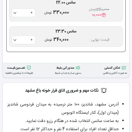
سانس 22:00
340,000
تومان
330,000
تومان
10,000
سانس 23:30
340,000
قیمت نهایی :
تومان
امکان کنسلی
صدور آنی بلیط
تضـمین قیـمت
به صورت آنلاین و تلفنی
بـدون نیـاز به چـاپ بلـیط
تفریحات با بیشترین تخفیف
نکات مهم و ضروری اتاق فرار خونه باغ مشهد
آدرس: مشهد، شاندیز، 100 متر نرسیده به میدان فردوسی شاندیز
(میدان اول)، کنار ایستگاه اتوبوس
به ساعت سانس انتخاب شده در هنگام رزرو دقت نمایید.
حداقل تعداد افراد برای استفاده 4 نفر و حداکثر 12 نفر است.