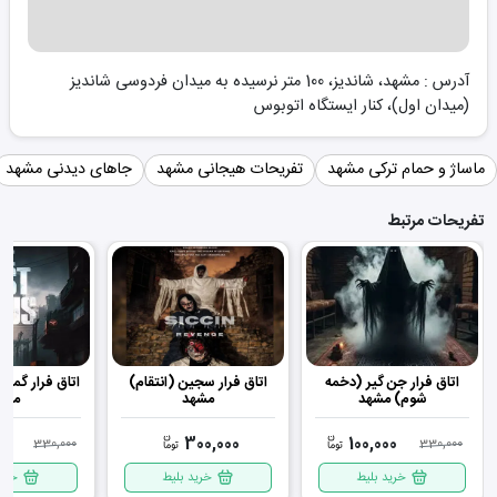
آدرس : مشهد، شاندیز، 100 متر نرسیده به میدان فردوسی شاندیز
(میدان اول)، کنار ایستگاه اتوبوس
ماساژ و حمام ترکی مشهد
تفریحات هیجانی مشهد
جاهای دیدنی مشهد
تفریحات مرتبط
اتاق فرار جن‌ گیر (دخمه
اتاق فرار سجین (انتقام)
اتاق فرار گمشد
شوم) مشهد
مشهد
مشه
00
300,000
100,000
330,000
330,000
خرید بلیط
خرید بلیط
خرید