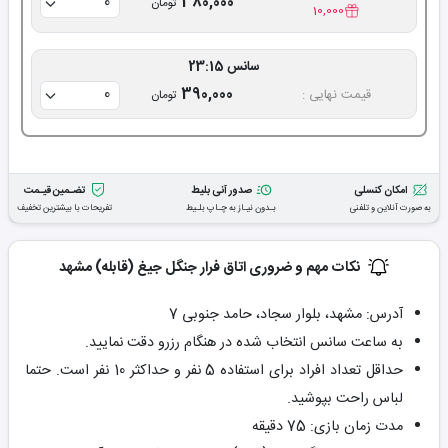
380,000
تومان
10,000
سانس 23:15
390,000
قیمت نهایی :
تومان
امکان کنسلی
صدور آنی بلیط
تضـمین قیـمت
به صورت آنلاین و تلفنی
بـدون نیـاز به چـاپ بلـیط
تفریحات با بیشترین تخفیف
نکات مهم و ضروری اتاق فرار جنگل جیغ (قابله) مشهد
آدرس: مشهد، بلوار سجاد، حامد جنوبی 7
به ساعت سانس انتخاب شده در هنگام رزرو دقت نمایید.
حداقل تعداد افراد برای استفاده 5 نفر و حداکثر 10 نفر است. حتما
لباس راحت بپوشید.
مدت زمان بازی: 75 دقیقه