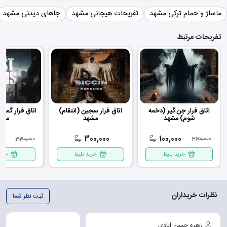
ماساژ و حمام ترکی مشهد
تفریحات هیجانی مشهد
جاهای دیدنی مشهد
تفریحات مرتبط
اتاق فرار جن‌ گیر (دخمه
اتاق فرار سجین (انتقام)
اتاق فرار گمشد
شوم) مشهد
مشهد
مشه
00
300,000
100,000
330,000
330,000
خرید بلیط
خرید بلیط
خرید
نظرات خریداران
ثبت نظر شما
زهره حسن ابادی