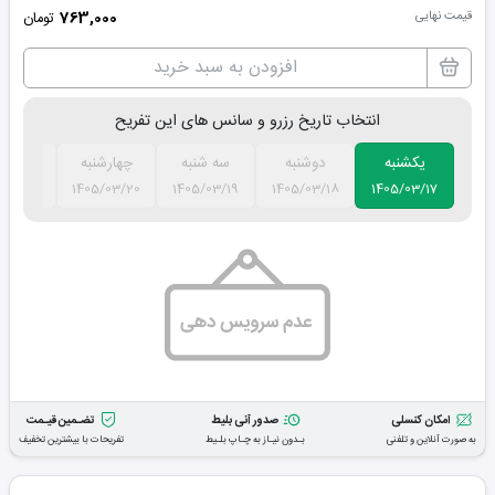
قیمت نهایی
763,000
تومان
افزودن به سبد خرید
انتخاب تاریخ رزرو و سانس های این تفریح
یکشنبه
دوشنبه
سه شنبه
چهارشنبه
پنج شن
/03/21
1405/03/20
1405/03/19
1405/03/18
1405/03/17
امکان کنسلی
صدور آنی بلیط
تضـمین قیـمت
به صورت آنلاین و تلفنی
بـدون نیـاز به چـاپ بلـیط
تفریحات با بیشترین تخفیف