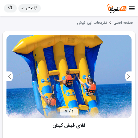
کیش
صفحه اصلی
تفریحات آبی
کیش
7
/
1
فلای فیش کیش